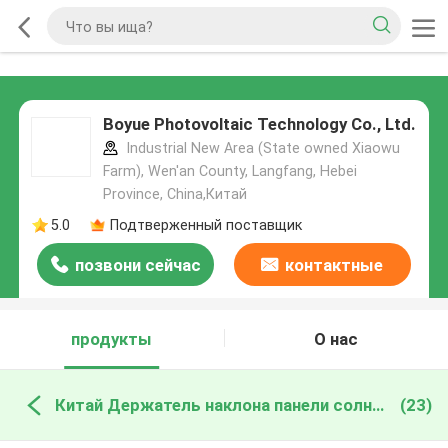
Boyue Photovoltaic Technology Co., Ltd.
Industrial New Area (State owned Xiaowu
Farm), Wen'an County, Langfang, Hebei
Province, China,Китай
5.0
Подтверженный поставщик
позвони сейчас
контактные
данные
продукты
О нас
Китай Держатель наклона панели солнечных батарей
(23)