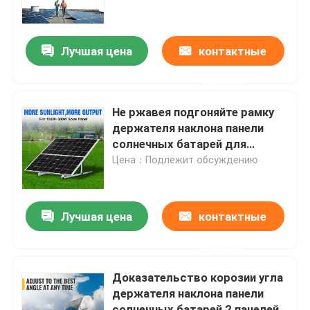
батарей Rustproof
О нас
Лучшая цена
контактные
данные
Путешествие фабрики
Не ржавея подгоняйте рамку
Проверка качества
держателя наклона панели
солнечных батарей для
цементной крыши
Цена：Подлежит обсуждению
Свяжитесь мы
Спросите цитату
Лучшая цена
контактные
данные
Система установки панели солнечных батарей
Доказательство корозии угла
держателя наклона панели
Кронштейны панели солнечных батарей
солнечных батарей 2 панелей