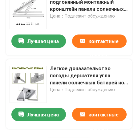
подгонянный монтажный
кронштейн панели солнечных
Металлические водосточные желоба
батарей с регулируемым
Цена：Подлежит обсуждению
углом
Оцинкованный кабельный лоток
Лучшая цена
контактные
Нескользящая стальная пластина
данные
Легкое доказательство
погоды держателя угла
панели солнечных батарей ног
наклона панели солнечных
Цена：Подлежит обсуждению
батарей установки
Лучшая цена
контактные
данные