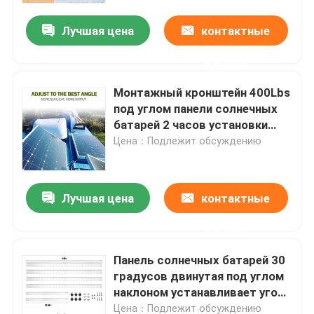
Лучшая цена
контактные
данные
Монтажный кронштейн 400Lbs
под углом панели солнечных
батарей 2 часов установки
алюминиевый
Цена：Подлежит обсуждению
Лучшая цена
контактные
Дом
данные
Панель солнечных батарей 30
Продукты
градусов двинутая под углом
наклоном устанавливает угол
стойки панели солнечных
Видео
Цена：Подлежит обсуждению