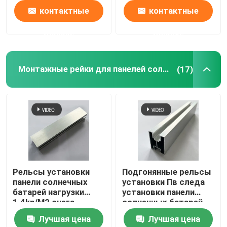
контактные
контактные
данные
данные
Монтажные рейки для панелей солнечных батарей
(17)
Рельсы установки
Подгонянные рельсы
панели солнечных
установки Пв следа
батарей нагрузки
установки панели
1.4kn/M2 снега
солнечных батарей
алюминиевые
крыши солнечная
Лучшая цена
Лучшая цена
анодируя 1.2mm
Растпрооф