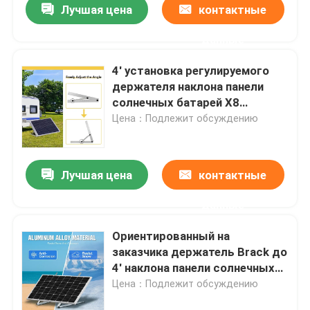
Лучшая цена
контактные
данные
4' установка регулируемого
держателя наклона панели
солнечных батарей X8
алюминиевая материальная
Цена：Подлежит обсуждению
легкая
Лучшая цена
контактные
данные
Ориентированный на
заказчика держатель Brack до
4' наклона панели солнечных
батарей стойкость X8
Цена：Подлежит обсуждению
высокая