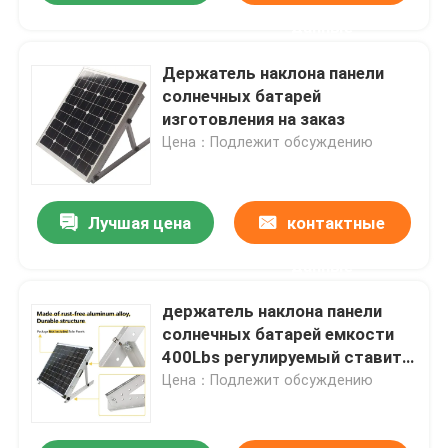
данные
Держатель наклона панели
солнечных батарей
изготовления на заказ
Цена：Подлежит обсуждению
Лучшая цена
контактные
данные
держатель наклона панели
солнечных батарей емкости
400Lbs регулируемый ставит в
скобки подгонянный размер
Цена：Подлежит обсуждению