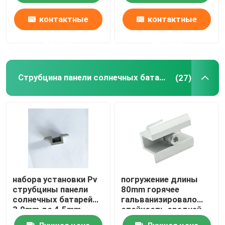
контактные
контактные
данные
данные
Струбцина панели солнечных батарей средняя
(27)
набора установки Pv
погружение длины
струбцины панели
80mm горячее
солнечных батарей
гальванизировало
3.0mm до 4.5mm
стойкость средней
установка
струбцины панели