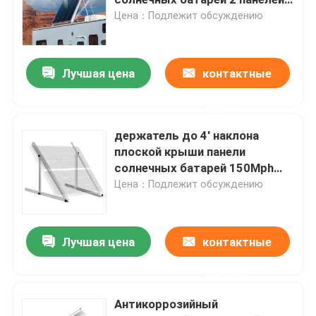
5 лет гарантии
Цена：Подлежит обсуждению
Монтажные зажимы для панелей солнечных батаре
Лучшая цена
контактные
Монтажные рейки для панелей солнечных батарей
данные
Струбцина панели солнечных батарей средняя
держатель до 4' наклона
плоской крыши панели
солнечных батарей 150Mph
Струбцина конца панели солнечных батарей
легкая установка X8
Цена：Подлежит обсуждению
Набор соединения рельса
Лучшая цена
контактные
Держатель наклона панели солнечных батарей
данные
Антикоррозийный
Солнечный крюк на крыше