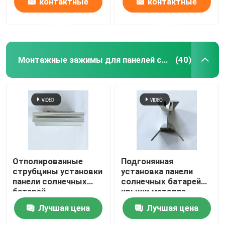
контактные
контактные
данные
данные
Монтажные зажимы для панелей солнечных батарей
(40)
Отполированные
Подгонянная
струбцины установки
установка панели
панели солнечных
солнечных батарей
батарей
крыши металла
нержавеющей стали
зажимает
Лучшая цена
Лучшая цена
для крыши металла
высокопрочное
Рустпрооф