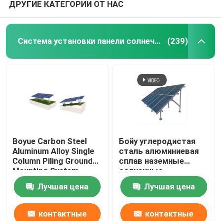
ДРУГИЕ КАТЕГОРИИ ОТ НАС
Система установки панели солнечных батарей
(239)
Boyue Carbon Steel
Бойу углеродистая
Aluminum Alloy Single
сталь алюминиевая
Column Piling Ground
сплав наземные
Mounting System
солнечные
(Бойу) - система
кронштейны
Лучшая цена
Лучшая цена
установки на грунте с
одноколонной
подставкой из
контактные
контактные
углеродистой стали и