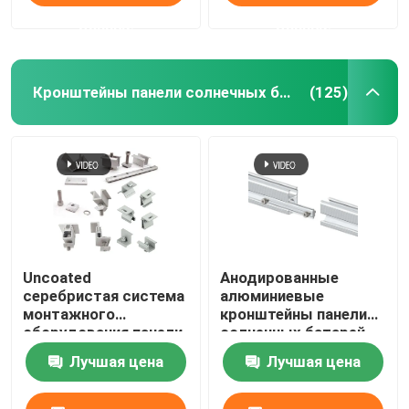
алюминия
данные
данные
Кронштейны панели солнечных батарей
(125)
Uncoated
Анодированные
серебристая система
алюминиевые
монтажного
кронштейны панели
оборудования панели
солнечных батарей
солнечных батарей
коррозионностойкие
Лучшая цена
Лучшая цена
алюминиевая земная
солнечная
устанавливая