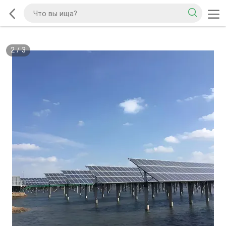
2
/
3