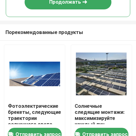
Продолжать
Порекомендованные продукты
Дом
Фотоэлектрические
Солнечные
брекеты, следующие
следящие монтажи:
Продукты
траектории
максимизируйте
солнечного света
каждый луч
для увеличения
солнечного света
Отправить запрос
Отправить запрос
Видео