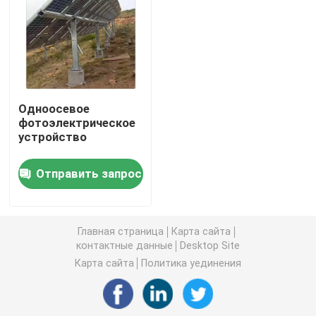
Монтажные зажимы для панелей солнечных батаре
Монтажные рейки для панелей солнечных батарей
Одноосевое
фотоэлектрическое
Струбцина панели солнечных батарей средняя
устройство
Струбцина конца панели солнечных батарей
Отправить запрос
Набор соединения рельса
Главная страница
Карта сайта
контактные данные
Desktop Site
Держатель наклона панели солнечных батарей
Карта сайта
Политика уединения
Солнечный крюк на крыше