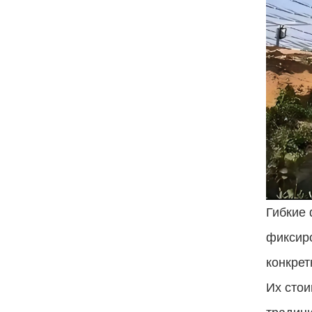
Гибкие 
фиксиро
конкрет
Их стои