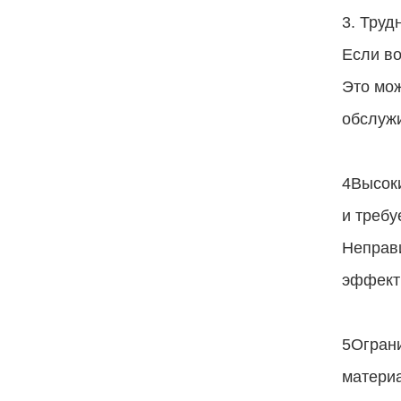
3. Труд
Если во
Это мож
обслужи
4Высоки
и треб
Неправи
эффекти
5Ограни
материа