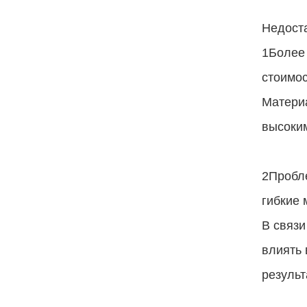
Недоста
1Более
стоимос
Материа
высоким
2Пробле
гибкие 
В связи
влиять 
результ