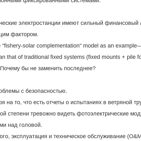
ионными фиксированными системами.
еские электростанции имеют сильный финансовый а
им фактором.
 "fishery-solar complementation" model as an example—i
an that of traditional fixed systems (fixed mounts + pile 
sПочему бы не заменить последнее?
облемы с безопасностью.
я на то, что есть отчеты о испытаниях в ветряной т
ой степени тревожно видеть фотоэлектрические мо
ми над головой.
ого, эксплуатация и техническое обслуживание (O&