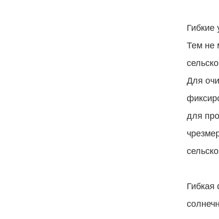
Гибкие 
Тем не 
сельско
Для очи
фиксир
для про
чрезмер
сельско
Гибкая 
солнеч