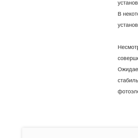
установ
В некот
устано
Несмотр
соверше
Ожидает
стабиль
фотоэле