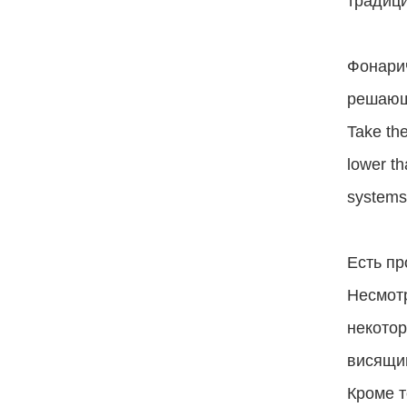
традиц
Фонарич
решающ
Take the
lower th
system
Есть пр
Несмотр
некотор
висящи
Кроме т