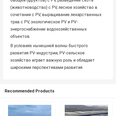
овощей (фруктов) с PV, разведение скота
(животноводство) с PV, лесное хозяйство в
сочетании с PV, выращивание лекарственных
О нас
трав с PV, экологическое PV и PV-
энергоснабжение водохозяйственных
Путешествие фабрики
объектов.
В условиях нынешней волны быстрого
Проверка качества
развития PV-индустрии, PV-сельское
хозяйство играет важную роль и обладает
Свяжитесь мы
широкими перспективами развития.
Спросите цитату
Recommended Products
Система установки панели солнечных батарей
Кронштейны панели солнечных батарей