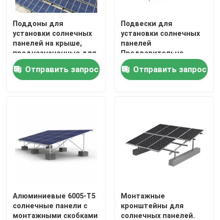
Металлические водосточные желоба
Поддоны для
Подвески для
установки солнечных
установки солнечных
панелей на крыше,
панелей
предназначенные для
Предварительно
Оцинкованный кабельный лоток
металлических крыш,
смонтированный
Отправить запрос
Отправить запрос
обеспечивающие
дизайн экономит
монтажные решения и
время установки и
Нескользящая стальная пластина
экономию времени и
обеспечивает сильную
затрат на установку
поддержку солнечных
панелей
Алюминиевые 6005-T5
Монтажные
солнечные панели с
кронштейны для
монтажными скобками
солнечных панелей.