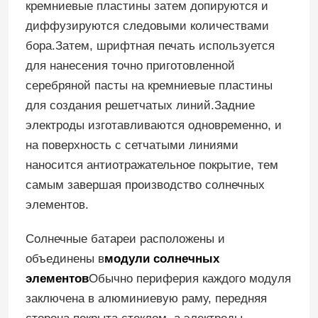
кремниевые пластины затем допируются и
диффузируются следовыми количествами
бора.Затем, шрифтная печать используется
для нанесения точно приготовленной
серебряной пасты на кремниевые пластины
для создания решетчатых линий.Задние
электроды изготавливаются одновременно, и
на поверхность с сетчатыми линиями
наносится антиотражательное покрытие, тем
самым завершая производство солнечных
элементов.
Дом
Солнечные батареи расположены и
объединены в
модули солнечных
Продукты
элементов
Обычно периферия каждого модуля
заключена в алюминиевую раму, передняя
Видео