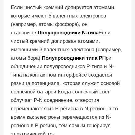
Если чистый кремний допируется атомами,
которые имеют 5 валентных электронов
(например, атомы фосфора), он
становится
Полупроводники N-типа
Если
чистый кремний допирован атомами,
имеющими 3 валентных электрона (например,
атомы бора),
Полупроводники типа P
При
объединении полупроводников P-типа и N-
типа на контактном интерфейсе создается
разница потенциала, которая служит основой
солнечной батареи.Когда солнечный свет
облучает P-N соединение, отверстия
перемещаются из P-региона в N-регион, в то
время как электроны перемещаются из N-
региона в P-регион, тем самым генерируя
электрический ток.