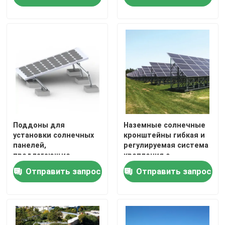
стабильную и
предназначенное для
стабильную установку
выдержки сильных
Металлические водосточные желоба
солнечных модулей
ветровых и снежных
нагрузок для
солнечных установок
Оцинкованный кабельный лоток
Нескользящая стальная пластина
Поддоны для
Наземные солнечные
установки солнечных
кронштейны гибкая и
панелей,
регулируемая система
предлагающие
крепления с
предварительно
запатентованным
Отправить запрос
Отправить запрос
собранные стойки и
дизайном для
прочную поддержку
безопасной и
стальных балок для
солнечной установки
установки массивов
проекта
солнечной