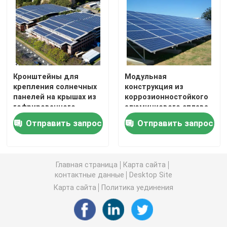
электростанции
Кронштейны для
Модульная
крепления солнечных
конструкция из
панелей на крышах из
коррозионностойкого
гофрированного
алюминиевого сплава
листового металла,
для установки и
Отправить запрос
Отправить запрос
обеспечивающие
поддержки солнечных
установку и
панелей
длительный срок
службы
Главная страница
Карта сайта
контактные данные
Desktop Site
Карта сайта
Политика уединения