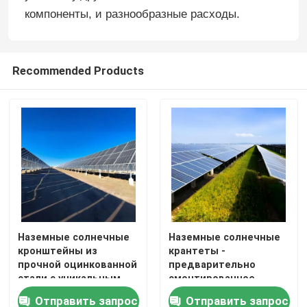
компоненты, и разнообразные расходы.
Монтажные зажимы для панелей солнечных батаре
Recommended Products
Монтажные рейки для панелей солнечных батарей
Струбцина панели солнечных батарей средняя
Струбцина конца панели солнечных батарей
Набор соединения рельса
Наземные солнечные
Наземные солнечные
кронштейны из
крантеты -
Держатель наклона панели солнечных батарей
прочной оцинкованной
предварительно
стали с уникальным
смонтированное
дизайном свай,
решение для наземной
Солнечный крюк на крыше
Отправить запрос
Отправить запрос
обеспечивающих
установки,