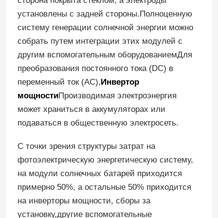
сторона покрыта стеклом, а электроды
установлены с задней стороны.Полноценную
систему генерации солнечной энергии можно
О нас
собрать путем интеграции этих модулей с
другим вспомогательным оборудованиемДля
Путешествие фабрики
преобразования постоянного тока (DC) в
переменный ток (AC),
Инвертор
Проверка качества
мощности
Производимая электроэнергия
может храниться в аккумуляторах или
Свяжитесь мы
подаваться в общественную электросеть.
С точки зрения структуры затрат на
Спросите цитату
фотоэлектрическую энергетическую систему,
на модули солнечных батарей приходится
Система установки панели солнечных батарей
примерно 50%, а остальные 50% приходится
на инверторы мощности, сборы за
Кронштейны панели солнечных батарей
установку,другие вспомогательные