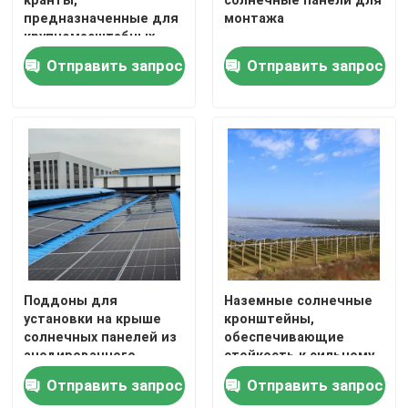
кранты,
солнечные панели для
предназначенные для
монтажа
крупномасштабных
О нас
солнечных
Отправить запрос
Отправить запрос
фотоэлектрических
установок с легкой
Путешествие фабрики
сборкой и
регулировкой на месте
Проверка качества
Свяжитесь мы
Спросите цитату
Поддоны для
Наземные солнечные
установки на крыше
кронштейны,
солнечных панелей из
обеспечивающие
Система установки панели солнечных батарей
анодированного
стойкость к сильному
алюминия для
ветру и снегу с
Отправить запрос
Отправить запрос
повышения
уникальным дизайном
Кронштейны панели солнечных батарей