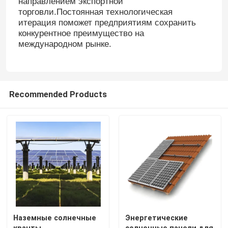
направлением экспортной
торговли.Постоянная технологическая
итерация поможет предприятиям сохранить
конкурентное преимущество на
международном рынке.
Recommended Products
Дом
Продукты
Наземные солнечные
Энергетические
Видео