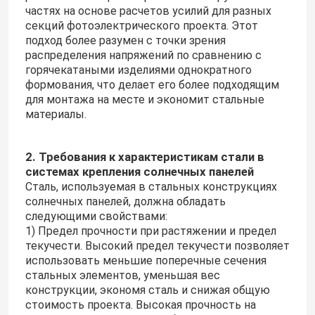
частях на основе расчетов усилий для разных
секций фотоэлектрического проекта. Этот
О нас
подход более разумен с точки зрения
распределения напряжений по сравнению с
горячекатаными изделиями однократного
Путешествие фабрики
формования, что делает его более подходящим
для монтажа на месте и экономит стальные
материалы.
Проверка качества
2. Требования к характеристикам стали в
системах крепления солнечных панелей
Свяжитесь мы
Сталь, используемая в стальных конструкциях
солнечных панелей, должна обладать
следующими свойствами:
Спросите цитату
1) Предел прочности при растяжении и предел
текучести. Высокий предел текучести позволяет
использовать меньшие поперечные сечения
Система установки панели солнечных батарей
стальных элементов, уменьшая вес
конструкции, экономя сталь и снижая общую
стоимость проекта. Высокая прочность на
Кронштейны панели солнечных батарей