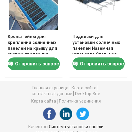
Кронштейны для
Подвески для
крепления солнечных
установки солнечных
панелей на крышу для
панелей Наземная
систем крепления
установка Стальная
солнечных панелей на
структура
Отправить запрос
Отправить запрос
черепичные крыши,
Алюминиевые
предлагающие
компоненты,
быстрые и простые
подходящие для
решения для
малых и крупных
Главная страница
Карта сайта
установки
солнечных установок
контактные данные
Desktop Site
Карта сайта
Политика уединения
Качество
Система установки панели