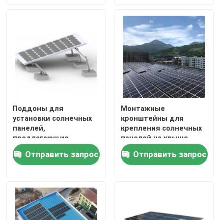
стальными балками
для поддержки и
простоты установки
Поддоны для
Монтажные
установки солнечных
кронштейны для
панелей,
крепления солнечных
предлагающие
панелей на крыше,
предварительно
разработанные для
Отправить запрос
Отправить запрос
собранные стойки и
выдерживания
прочную поддержку
высоких ветровых и
стальных балок для
снеговых нагрузок,
установки массивов
обеспечивающие
солнечной
поддержку солнечных
электростанции
панелей на крышах