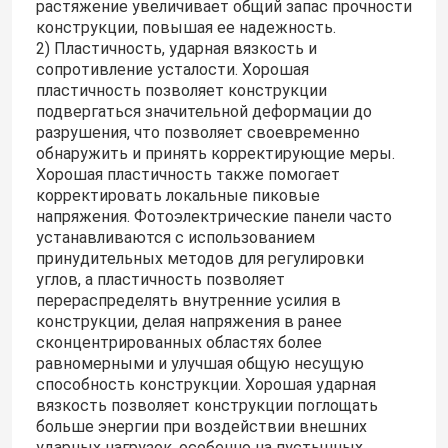
растяжение увеличивает общий запас прочности
конструкции, повышая ее надежность.
2) Пластичность, ударная вязкость и
Монтажные зажимы для панелей солнечных батаре
сопротивление усталости. Хорошая
пластичность позволяет конструкции
подвергаться значительной деформации до
Монтажные рейки для панелей солнечных батарей
разрушения, что позволяет своевременно
обнаружить и принять корректирующие меры.
Хорошая пластичность также помогает
Струбцина панели солнечных батарей средняя
корректировать локальные пиковые
напряжения. Фотоэлектрические панели часто
устанавливаются с использованием
Струбцина конца панели солнечных батарей
принудительных методов для регулировки
углов, а пластичность позволяет
перераспределять внутренние усилия в
Набор соединения рельса
конструкции, делая напряжения в ранее
сконцентрированных областях более
равномерными и улучшая общую несущую
Держатель наклона панели солнечных батарей
способность конструкции. Хорошая ударная
вязкость позволяет конструкции поглощать
больше энергии при воздействии внешних
Солнечный крюк на крыше
ударных нагрузок, особенно на пустынных