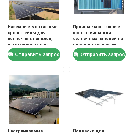
Металлические водосточные желоба
Наземные монтажные
Прочные монтажные
Оцинкованный кабельный лоток
кронштейны для
кронштейны для
солнечных панелей,
солнечных панелей на
изготовленные из
черепичные крыши,
оцинкованной стали,
изготовленные из
Нескользящая стальная пластина
Отправить запрос
Отправить запрос
обеспечивают
анодированного
коррозионную
алюминия и
стойкость и
совместимые с
долговечную
различными панелями
поддержку
фотоэлектрических
модулей.
Настраиваемые
Подвески для