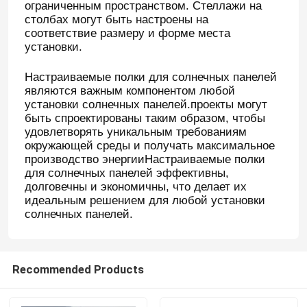
ограниченным пространством. Стеллажи на
столбах могут быть настроены на
соответствие размеру и форме места
О нас
установки.
Настраиваемые полки для солнечных панелей
Путешествие фабрики
являются важным компонентом любой
установки солнечных панелей.проекты могут
быть спроектированы таким образом, чтобы
Проверка качества
удовлетворять уникальным требованиям
окружающей среды и получать максимальное
производство энергииНастраиваемые полки
Свяжитесь мы
для солнечных панелей эффективны,
долговечны и экономичны, что делает их
идеальным решением для любой установки
Спросите цитату
солнечных панелей.
Система установки панели солнечных батарей
Recommended Products
Кронштейны панели солнечных батарей